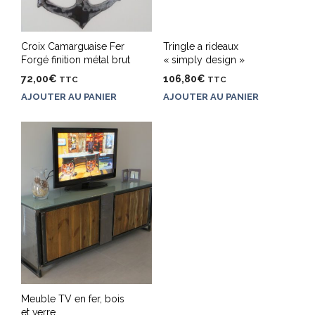
Croix Camarguaise Fer
Tringle a rideaux
Forgé finition métal brut
« simply design »
72,00
€
106,80
€
TTC
TTC
AJOUTER AU PANIER
AJOUTER AU PANIER
Meuble TV en fer, bois
et verre