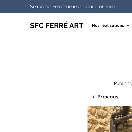
Serrurerie, Ferronnerie et Chaudronnerie
SFC FERRÉ ART
Nos réalisations
Publish
← Previous