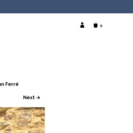
0
n Ferré
Next →