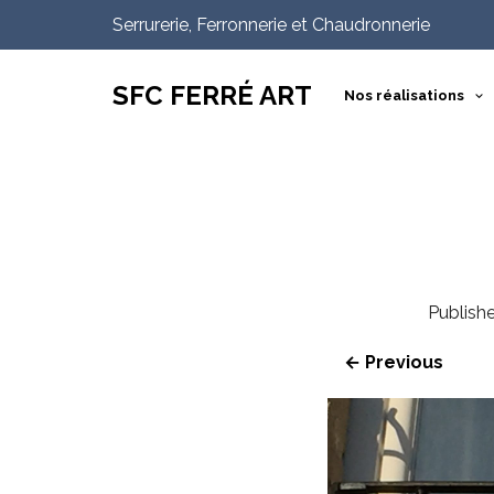
Serrurerie, Ferronnerie et Chaudronnerie
SFC FERRÉ ART
Nos réalisations
Publish
← Previous