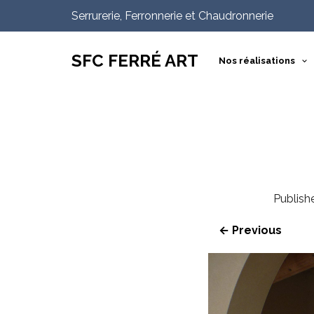
Serrurerie, Ferronnerie et Chaudronnerie
SFC FERRÉ ART
Nos réalisations
Publis
← Previous