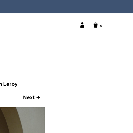
0
n Leroy
Next →