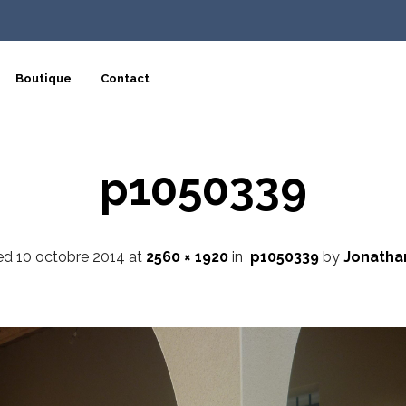
Boutique
Contact
p1050339
hed
10 octobre 2014
at
2560 × 1920
in
p1050339
by
Jonatha