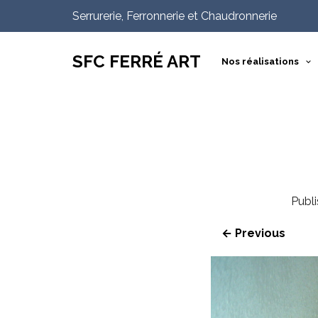
Serrurerie, Ferronnerie et Chaudronnerie
SFC FERRÉ ART
Nos réalisations
Publ
← Previous