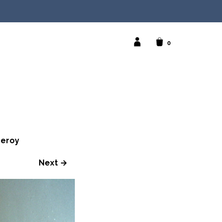
0
Leroy
Next →